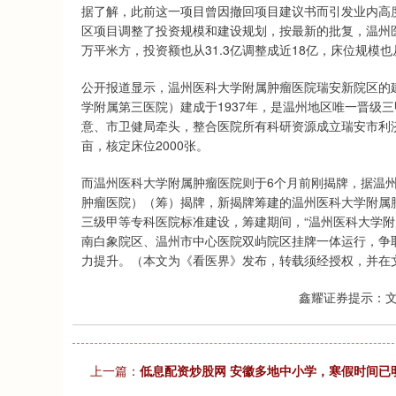
据了解，此前这一项目曾因撤回项目建议书而引发业内高度
区项目调整了投资规模和建设规划，按最新的批复，温州医
万平米方，投资额也从31.3亿调整成近18亿，床位规模也从
公开报道显示，温州医科大学附属肿瘤医院瑞安新院区的
学附属第三医院）建成于1937年，是温州地区唯一晋级三甲
意、市卫健局牵头，整合医院所有科研资源成立瑞安市利济
亩，核定床位2000张。
而温州医科大学附属肿瘤医院则于6个月前刚揭牌，据温州
肿瘤医院）（筹）揭牌，新揭牌筹建的温州医科大学附属
三级甲等专科医院标准建设，筹建期间，“温州医科大学附
南白象院区、温州市中心医院双屿院区挂牌一体运行，争
力提升。（本文为《看医界》发布，转载须经授权，并在
鑫耀证券提示：
上一篇：
低息配资炒股网 安徽多地中小学，寒假时间已