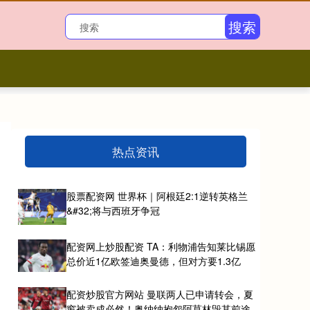
搜索
热点资讯
股票配资网 世界杯｜阿根廷2:1逆转英格兰
&#32;将与西班牙争冠
配资网上炒股配资 TA：利物浦告知莱比锡愿
总价近1亿欧签迪奥曼德，但对方要1.3亿
配资炒股官方网站 曼联两人已申请转会，夏
窗被卖成必然！奥纳纳抱怨阿莫林毁其前途